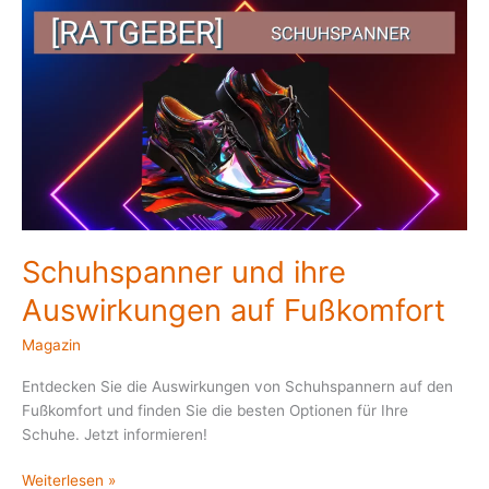
Schuhspanner
und
ihre
Auswirkungen
auf
Fußkomfort
Schuhspanner und ihre
Auswirkungen auf Fußkomfort
Magazin
Entdecken Sie die Auswirkungen von Schuhspannern auf den
Fußkomfort und finden Sie die besten Optionen für Ihre
Schuhe. Jetzt informieren!
Weiterlesen »