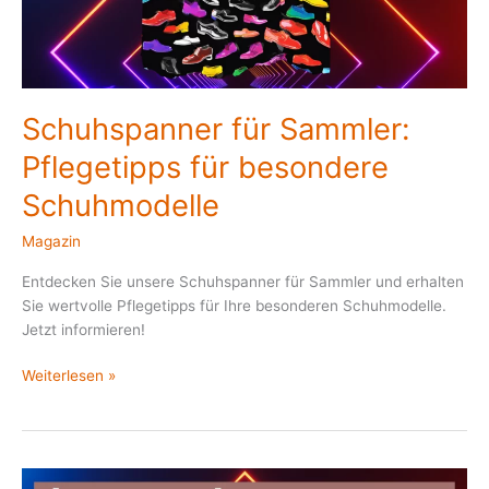
Schuhmodelle
Schuhspanner für Sammler:
Pflegetipps für besondere
Schuhmodelle
Magazin
Entdecken Sie unsere Schuhspanner für Sammler und erhalten
Sie wertvolle Pflegetipps für Ihre besonderen Schuhmodelle.
Jetzt informieren!
Weiterlesen »
Qualitätsmerkmale