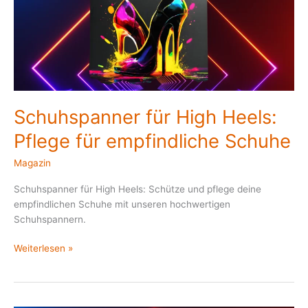
Pflege
für
empfindliche
Schuhe
Schuhspanner für High Heels:
Pflege für empfindliche Schuhe
Magazin
Schuhspanner für High Heels: Schütze und pflege deine
empfindlichen Schuhe mit unseren hochwertigen
Schuhspannern.
Weiterlesen »