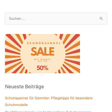
S
u
c
h
e
n
n
a
c
h
Neueste Beiträge
:
Schuhspanner für Sammler: Pflegetipps für besondere
Schuhmodelle