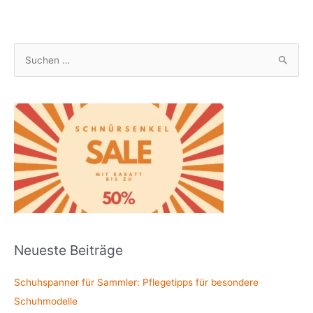
S
u
c
h
e
n
n
a
c
h
Neueste Beiträge
:
Schuhspanner für Sammler: Pflegetipps für besondere
Schuhmodelle