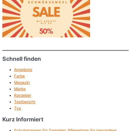
Schnell finden
Angebote
Farbe
Magazin
Marke
Ratgeber
Testbericht
Typ
Kurz Informiert
Schuhspanner für Sammler: Pflegetipps für besondere