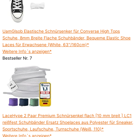
UamGlsob Elastische Schnürsenker für Converse High Tops
Schuhe, 8mm Breite Flache Schuhbänder, Bequeme Elastic Shoe
Laces für Erwachsene (White, 63''/160cm)*
Weitere Info´s anzeigen*
Bestseller Nr. 7
LaceHype 2 Paar Premium Schnürsenkel flach [10 mm breit ] LC1
reißfest Schuhbänder Ersatz Shoelaces aus Polyester für Sneaker,
Sportschuhe, Laufschuhe, Turnschuhe (Weiß, 110)*
Weitere Info´s anzeigen*