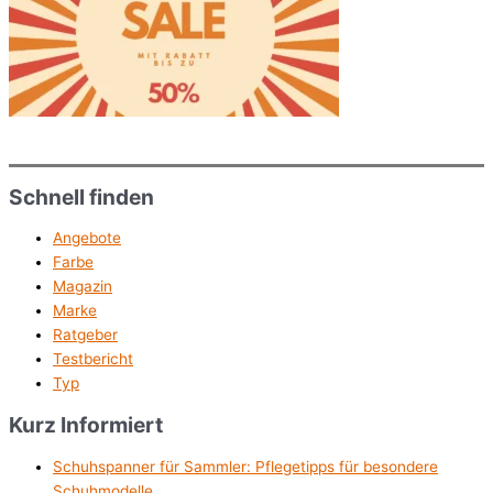
Schnell finden
Angebote
Farbe
Magazin
Marke
Ratgeber
Testbericht
Typ
Kurz Informiert
Schuhspanner für Sammler: Pflegetipps für besondere
Schuhmodelle