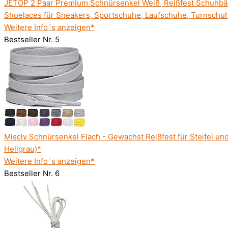
JETOP 2 Paar Premium Schnürsenkel Weiß, Reißfest Schuhbän
Shoelaces für Sneakers, Sportschuhe, Laufschuhe, Turnschu
Weitere Info´s anzeigen*
Bestseller Nr. 5
Miscly Schnürsenkel Flach - Gewachst Reißfest für Steifel 
Hellgrau)*
Weitere Info´s anzeigen*
Bestseller Nr. 6