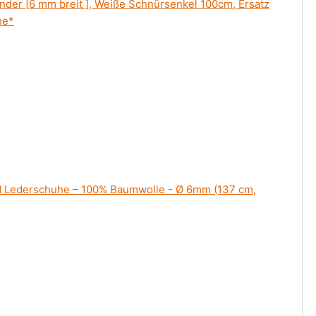
der [6 mm breit ], Weiße Schnürsenkel 100cm, Ersatz
he*
und Lederschuhe – 100% Baumwolle - Ø 6mm (137 cm,