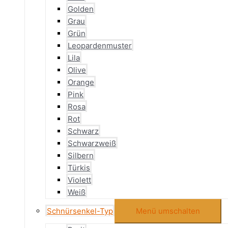
Golden
Grau
Grün
Leopardenmuster
Lila
Olive
Orange
Pink
Rosa
Rot
Schwarz
Schwarzweiß
Silbern
Türkis
Violett
Weiß
Schnürsenkel-Typ
Menü umschalten