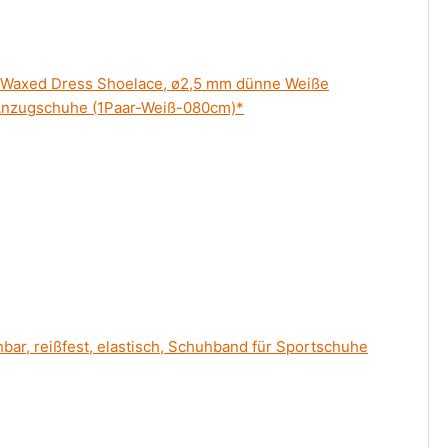
 Waxed Dress Shoelace, ø2,5 mm dünne Weiße
Anzugschuhe (1Paar-Weiß-080cm)*
r, reißfest, elastisch, Schuhband für Sportschuhe