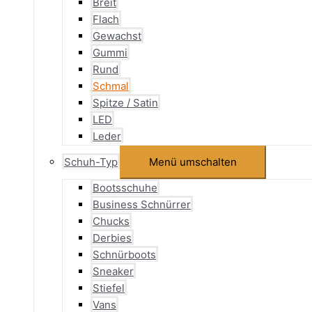
Breit
Flach
Gewachst
Gummi
Rund
Schmal
Spitze / Satin
LED
Leder
Schuh-Typ
Menü umschalten
Bootsschuhe
Business Schnürrer
Chucks
Derbies
Schnürboots
Sneaker
Stiefel
Vans