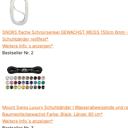
SNORS flache Schnürsenkel GEWACHST WEISS 150cm 6mm - Baum
Schuhbänder reißfest*
Weitere Info´s anzeigen*
Bestseller Nr. 2
Mount Swiss Luxury Schuhbänder I Wasserabweisende und rei
Baumwolle/gewachst Farbe: Black, Länge: 80 cm*
Weitere Info´s anzeigen*
Bestseller Nr. 3