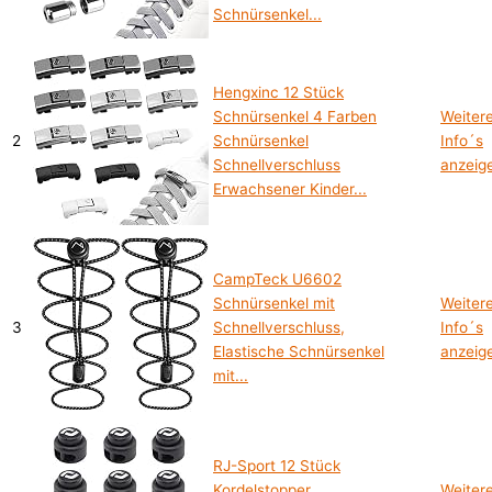
Schnürsenkel...
Hengxinc 12 Stück
Schnürsenkel 4 Farben
Weiter
2
Schnürsenkel
Info´s
Schnellverschluss
anzeig
Erwachsener Kinder...
CampTeck U6602
Schnürsenkel mit
Weiter
3
Schnellverschluss,
Info´s
Elastische Schnürsenkel
anzeig
mit...
RJ-Sport 12 Stück
Kordelstopper,
Weiter