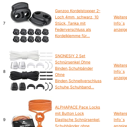
Ganzoo Kordelstopper 2-
Loch 4mm, schwarz, 10
Weiter
7
Stück, Tanka mit
Info´s
Federverschluss als
anzeig
Kordelklemme für...
SNONESIY 2 Set
Schnürsenkel Ohne
Weiter
Binden,Schuhbänder
8
Info´s
Ohne
anzeig
Binden,Schnellverschluss
Schuhe,Schuhband...
ALPHAPACE Pace Locks
mit Button Lock
Weiter
9
Elastische Schnürsenkel,
Info´s
Schuhbänder ohne
anzeig