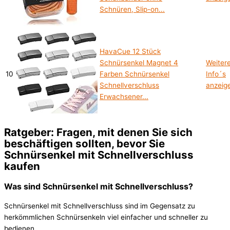
Schnüren, Slip-on...
HavaCue 12 Stück
Schnürsenkel Magnet 4
Weiter
10
Farben Schnürsenkel
Info´s
Schnellverschluss
anzeig
Erwachsener...
Ratgeber: Fragen, mit denen Sie sich
beschäftigen sollten, bevor Sie
Schnürsenkel mit Schnellverschluss
kaufen
Was sind Schnürsenkel mit Schnellverschluss?
Schnürsenkel mit Schnellverschluss sind im Gegensatz zu
herkömmlichen Schnürsenkeln viel einfacher und schneller zu
bedienen.