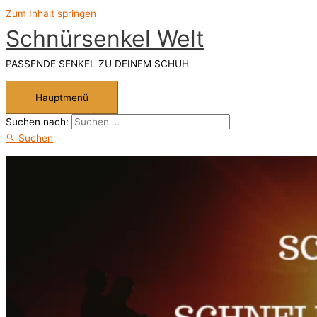
Zum Inhalt springen
Schnürsenkel Welt
PASSENDE SENKEL ZU DEINEM SCHUH
Hauptmenü
Suchen nach:
Suchen