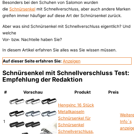
Besonders bei den Schuhen von Salomon wurden
die
Schnürsenkel
mit Schnellverschluss, aber auch andere Marken
greifen immer häufiger auf diese Art der Schnürsenkel zurück.
Aber was sind Schnürsenkel mit Schnellverschluss eigentlich? Und
welche
Vor- bzw. Nachteile haben Sie?
In diesem Artikel erfahren Sie alles was Sie wissen müssen.
Auf dieser Seite erfahren Sie:
Anzeigen
Schnürsenkel mit Schnellverschluss Test:
Empfehlung der Redaktion
#
Vorschau
Produkt
Preis
Hengxinc 16 Stück
Metallkapseln
Weiter
Schnürsenkel für
1
Info´s
Schnürsenkel
anzeig
Schnellverschluss,