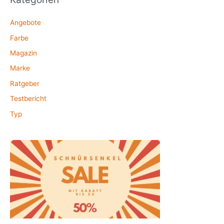
Angebote
Farbe
Magazin
Marke
Ratgeber
Testbericht
Typ