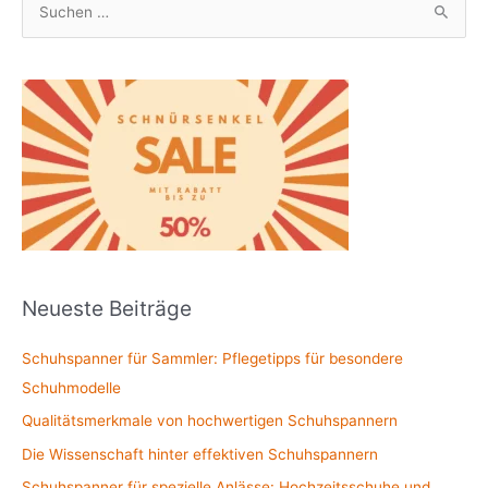
S
u
c
h
e
n
n
a
c
h
Neueste Beiträge
:
Schuhspanner für Sammler: Pflegetipps für besondere
Schuhmodelle
Qualitätsmerkmale von hochwertigen Schuhspannern
Die Wissenschaft hinter effektiven Schuhspannern
Schuhspanner für spezielle Anlässe: Hochzeitsschuhe und