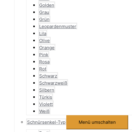
Golden
Grau
Grün
Leopardenmuster
Lila
Olive
Orange
Pink
Rosa
Rot
Schwarz
Schwarzweiß
Silbern
Türkis
Violett
Weiß
Schnürsenkel-Typ
Menü umschalten