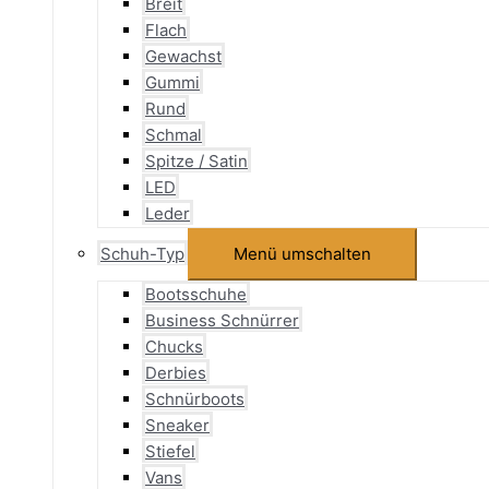
Breit
Flach
Gewachst
Gummi
Rund
Schmal
Spitze / Satin
LED
Leder
Schuh-Typ
Menü umschalten
Bootsschuhe
Business Schnürrer
Chucks
Derbies
Schnürboots
Sneaker
Stiefel
Vans