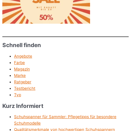
Schnell finden
Angebote
Farbe
Magazin
Marke
Ratgeber
Testbericht
Typ
Kurz Informiert
Schuhspanner für Sammler: Pflegetipps für besondere
Schuhmodelle
Qualitätsmerkmale von hochwertigen Schuhspannern