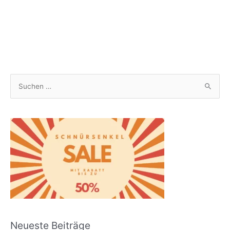
S
u
c
h
e
n
n
a
c
h
Neueste Beiträge
: