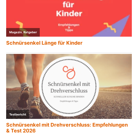
Magazin
,
Ratgeber
Schnürsenkel Länge für Kinder
Testbericht
Schnürsenkel mit Drehverschluss: Empfehlungen
& Test 2026