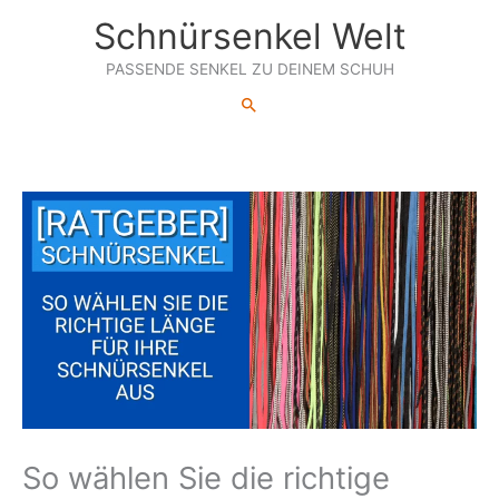
Zum
Schnürsenkel Welt
Inhalt
springen
PASSENDE SENKEL ZU DEINEM SCHUH
Suchen
So wählen Sie die richtige