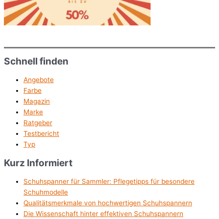
Schnell finden
Angebote
Farbe
Magazin
Marke
Ratgeber
Testbericht
Typ
Kurz Informiert
Schuhspanner für Sammler: Pflegetipps für besondere
Schuhmodelle
Qualitätsmerkmale von hochwertigen Schuhspannern
Die Wissenschaft hinter effektiven Schuhspannern