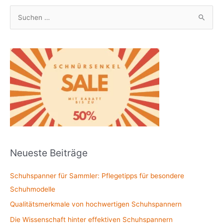
S
u
c
h
e
n
n
a
c
h
Neueste Beiträge
:
Schuhspanner für Sammler: Pflegetipps für besondere
Schuhmodelle
Qualitätsmerkmale von hochwertigen Schuhspannern
Die Wissenschaft hinter effektiven Schuhspannern